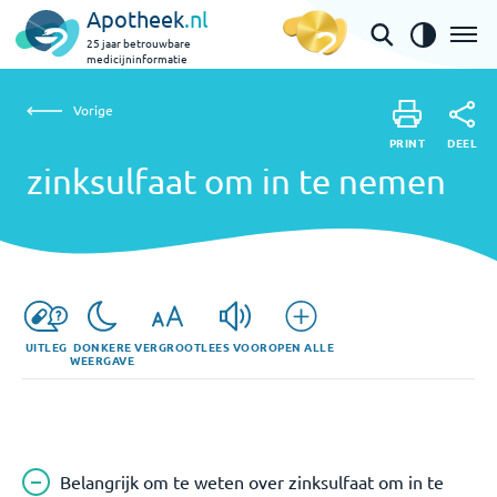
Apotheek
.nl
25 jaar betrouwbare
medicijninformatie
Vorige
zinksulfaat om in te nemen
Vorige
PRINT
DEEL
PRINT
zinksulfaat om in te nemen
DEEL
UITLEG
DONKERE
VERGROOT
LEES VOOR
OPEN ALLE
WEERGAVE
Belangrijk om te weten over zinksulfaat om in te