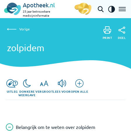
Apotheek
.nl
25 jaar betrouwbare
medicijninformatie
Vorige
zolpidem
Vorige
PRINT
DEEL
PRINT
zolpidem
DEEL
UITLEG
DONKERE
VERGROOT
LEES VOOR
OPEN ALLE
WEERGAVE
Belangrijk om te weten over zolpidem