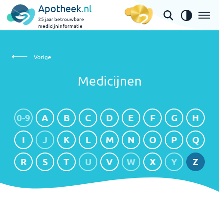
Apotheek
.nl
25 jaar betrouwbare
medicijninformatie
Medicijnen
Vorige
Medicijnen
0-9
A
B
C
D
E
F
G
H
I
J
K
L
M
N
O
P
Q
R
S
T
U
V
W
X
Y
Z