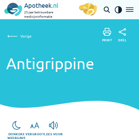
Apotheek
.nl
25 jaar betrouwbare
medicijninformatie
Antigrippine
Vorige
DEEL
PRINT
PRINT
Antigrippine
DEEL
DONKERE
VERGROOT
LEES VOOR
WEERGAVE