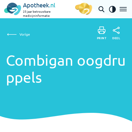
Apotheek
.nl
25 jaar betrouwbare
medicijninformatie
Combigan oogdruppels
Vorige
DEEL
PRINT
PRINT
Combigan oogdru
DEEL
ppels