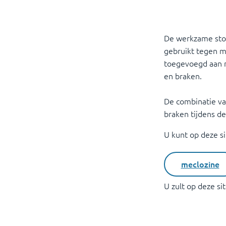
De werkzame stof
gebruikt tegen mi
toegevoegd aan m
en braken.
De combinatie va
braken tijdens de
U kunt op deze s
meclozine
U zult op deze s