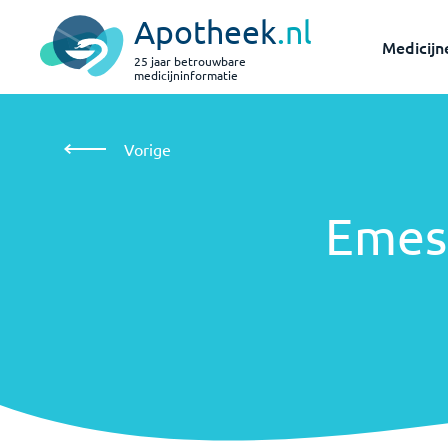
Apotheek
.nl
Medicijn
25 jaar betrouwbare
medicijninformatie
Emesafene
Vorige
Emes