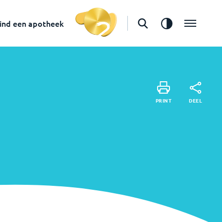
ind een apotheek
DE
PRINT
DEEL
PRINT