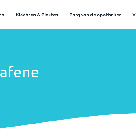
en
Klachten & Ziektes
Zorg van de apotheker
V
afene