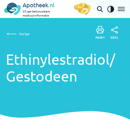
Apotheek
.nl
25 jaar betrouwbare
medicijninformatie
Ethinylestradiol/Gestodeen
Vorige
DEEL
PRINT
PRINT
Ethinylestradiol/
DEEL
Gestodeen