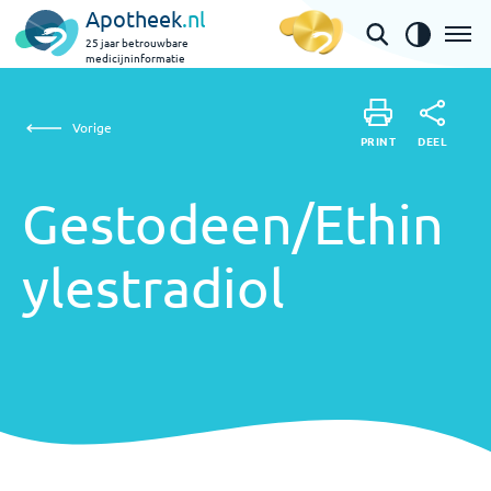
Apotheek
.nl
25 jaar betrouwbare
medicijninformatie
Gestodeen/Ethinylestradiol
Vorige
DEEL
PRINT
PRINT
Gestodeen/Ethin
DEEL
ylestradiol