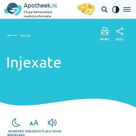
Apotheek
.nl
25 jaar betrouwbare
medicijninformatie
Injexate
Vorige
DEEL
PRINT
PRINT
Injexate
DEEL
DONKERE
VERGROOT
LEES VOOR
WEERGAVE