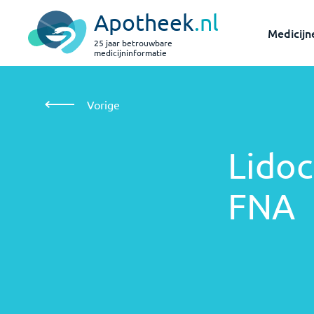
Apotheek
.nl
Medicijn
25 jaar betrouwbare
medicijninformatie
Lidocaïne/Zinkoxide-smeersel FNA
Vorige
Lidoc
FNA