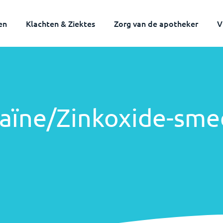
en
Klachten & Ziektes
Zorg van de apotheker
V
aïne/Zinkoxide-sme