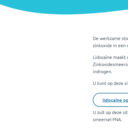
De werkzame stof
zinkoxide in een 
Lidocaïne maakt d
Zinkoxidesmeersel
indrogen.
U kunt op deze s
lidocaïne o
U zult op deze s
smeersel FNA
.