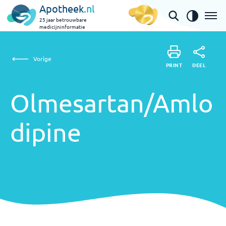
Apotheek
.nl
25 jaar betrouwbare
medicijninformatie
Olmesartan/Amlodipine
Vorige
DEEL
PRINT
PRINT
Olmesartan/Amlo
DEEL
dipine