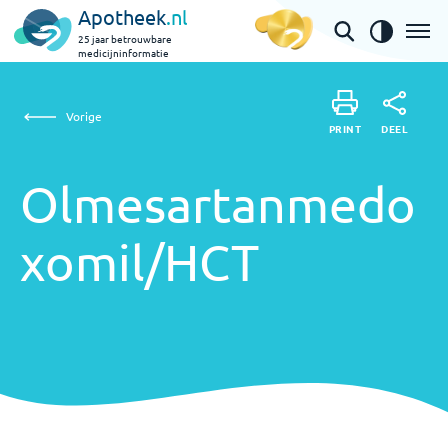
Apotheek
.nl
25 jaar betrouwbare
medicijninformatie
Olmesartanmedoxomil/HCT
Vorige
DEEL
PRINT
PRINT
Olmesartanmedo
DEEL
xomil/HCT