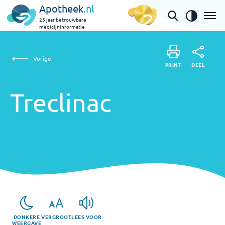
Apotheek
.nl
25 jaar betrouwbare
medicijninformatie
Treclinac
Vorige
DEEL
PRINT
PRINT
Treclinac
DEEL
DONKERE
VERGROOT
LEES VOOR
WEERGAVE