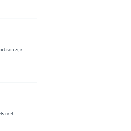
rtison zijn
els met