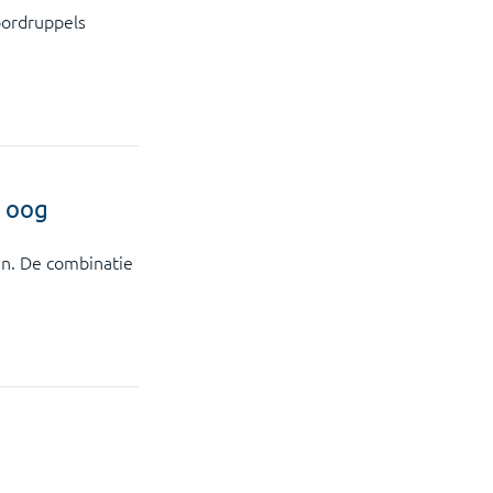
oordruppels
t oog
en. De combinatie