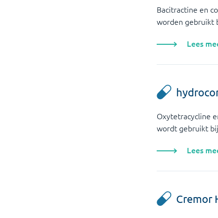
Bacitractine en c
worden gebruikt b
Lees me
hydrocor
Oxytetracycline e
wordt gebruikt bij
Lees me
Cremor 