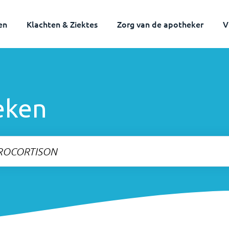
en
Klachten & Ziektes
Zorg van de apotheker
V
eken