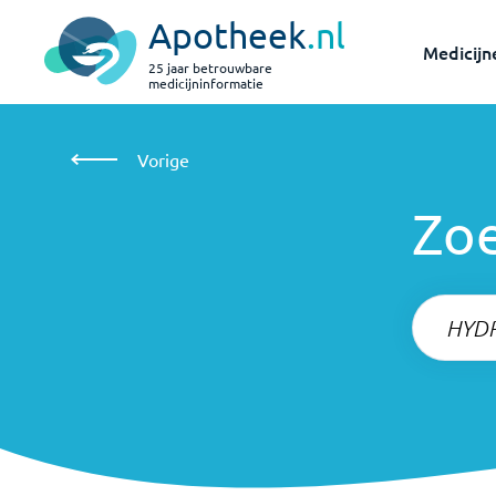
Apotheek
.nl
Medicijn
25 jaar betrouwbare
medicijninformatie
Zoeken
Vorige
Vorige
Zo