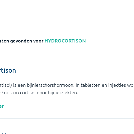
aten gevonden voor
HYDROCORTISON
rtison
tisol) is een bijnierschorshormoon. In tabletten en injecties wo
ekort aan cortisol door bijnierziekten.
er