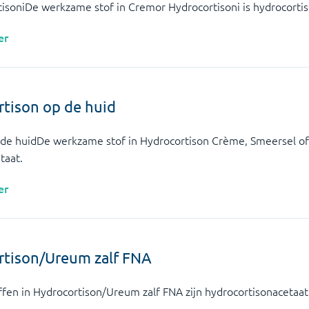
isoniDe werkzame stof in Cremor Hydrocortisoni is hydrocortis
er
tison op de huid
de huidDe werkzame stof in Hydrocortison Crème, Smeersel of 
taat.
er
rtison/Ureum zalf FNA
fen in Hydrocortison/Ureum zalf FNA zijn hydrocortisonacetaa