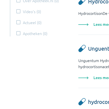
Over Apotheek.nl
(
0
)
Hydroco
Video's
(
0
)
HydrocortisonDe w
Actueel
(
0
)
Lees me
Apotheken
(
0
)
Unguent
Unguentum Hydroc
hydrocortisonacet
Lees me
hydrocor