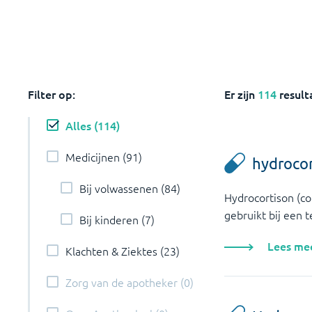
Filter op:
Er zijn
114
result
Alles
(
114
)
Medicijnen
(
91
)
hydroco
Bij volwassenen
(
84
)
Hydrocortison (cor
gebruikt bij een t
Bij kinderen
(
7
)
Lees me
Klachten & Ziektes
(
23
)
Zorg van de apotheker
(
0
)