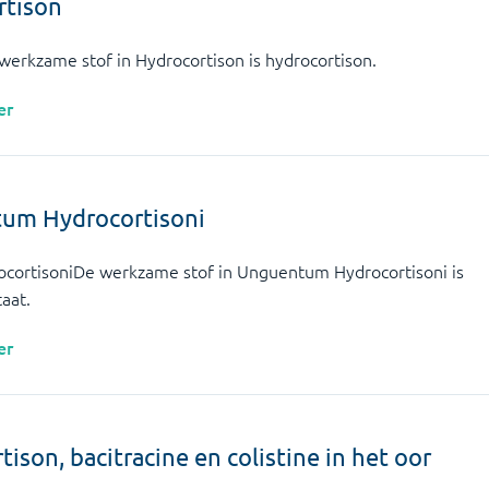
rtison
erkzame stof in Hydrocortison is hydrocortison.
er
um Hydrocortisoni
ortisoniDe werkzame stof in Unguentum Hydrocortisoni is
aat.
er
tison, bacitracine en colistine in het oor