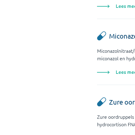
Lees me
Miconazo
Miconazolnitraat/
miconazol en hydr
Lees me
Zure oo
Zure oordruppels
hydrocortison FNA