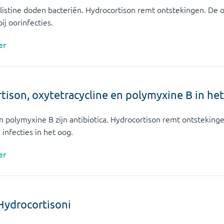
olistine doden bacteriën. Hydrocortison remt ontstekingen. De 
ij oorinfecties.
er
tison, oxytetracycline en polymyxine B in he
n polymyxine B zijn antibiotica. Hydrocortison remt ontsteking
 infecties in het oog.
er
Hydrocortisoni