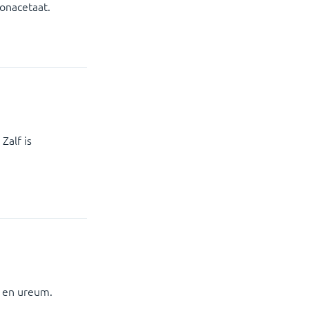
onacetaat.
Zalf is
t en ureum.