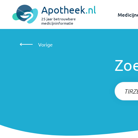
Apotheek
.nl
Medicijn
25 jaar betrouwbare
medicijninformatie
Zoeken
Vorige
Vorige
Zo