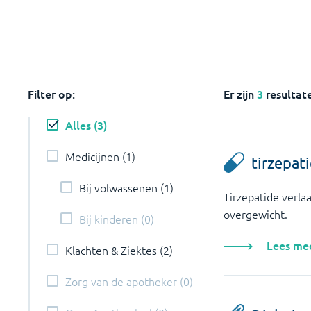
Filter op:
Er zijn
3
resultat
Alles
(
3
)
Medicijnen
(
1
)
tirzepat
Bij volwassenen
(
1
)
Tirzepatide verlaa
overgewicht.
Bij kinderen
(
0
)
Lees me
Klachten & Ziektes
(
2
)
Zorg van de apotheker
(
0
)