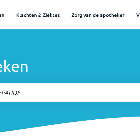
en
Klachten & Ziektes
Zorg van de apotheker
V
eken