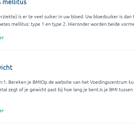
 mellitus
erziekte) is er te veel suiker in uw bloed. Uw bloedsuiker is dan 
betes mellitus: type 1 en type 2. Hieronder worden beide vorm
er
icht
n:1. Bereken je BMIOp de website van het Voedingscentrum kun
al zegt of je gewicht past bij hoe lang je bent.Is je BMI tussen
er