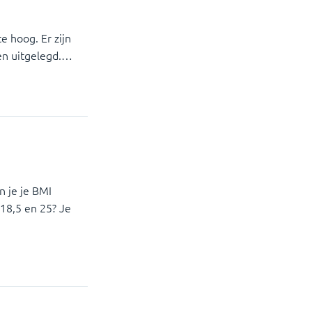
te hoog. Er zijn
en uitgelegd.…
 je je BMI
 18,5 en 25? Je