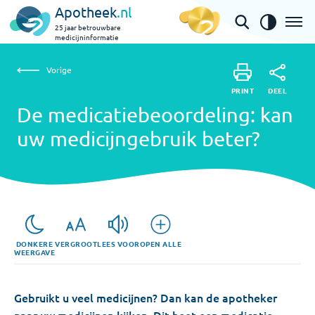
Apotheek
.nl
25 jaar betrouwbare
medicijninformatie
Vorige
Vorige
De medicatiebeoordeling: kan uw medicijngebruik
PRINT
DEEL
PRINT
beter?
De medicatiebeoordeling: kan
DEEL
uw medicijngebruik beter?
DONKERE
VERGROOT
LEES VOOR
OPEN ALLE
WEERGAVE
Gebruikt u veel medicijnen? Dan kan de apotheker