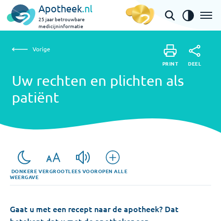
Apotheek
.nl
25 jaar betrouwbare
medicijninformatie
Vorige
Uw rechten en plichten als patiënt
Vorige
PRINT
DEEL
PRINT
Uw rechten en plichten als
DEEL
patiënt
DONKERE
VERGROOT
LEES VOOR
OPEN ALLE
WEERGAVE
Gaat u met een recept naar de apotheek? Dat