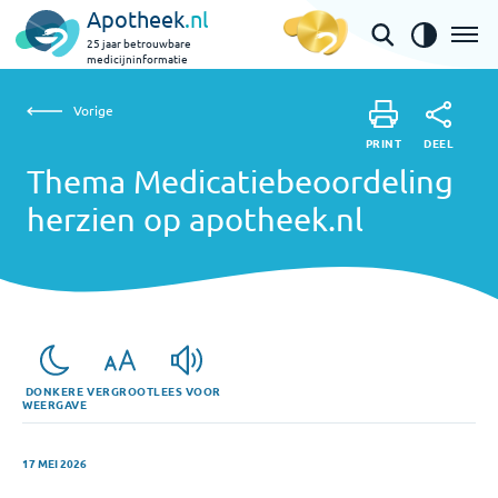
Apotheek
.nl
25 jaar betrouwbare
medicijninformatie
Vorige
Thema Medicatiebeoordeling herzien op apotheek.nl
Vorige
PRINT
DEEL
PRINT
Thema Medicatiebeoordeling
DEEL
herzien op apotheek.nl
DONKERE
VERGROOT
LEES VOOR
WEERGAVE
17 MEI 2026