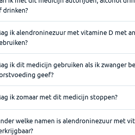
an ik met dit medicijn autorijden, alcohol dri
f drinken?
ag ik alendroninezuur met vitamine D met a
ebruiken?
ag ik dit medicijn gebruiken als ik zwanger b
orstvoeding geef?
ag ik zomaar met dit medicijn stoppen?
nder welke namen is alendroninezuur met vi
erkrijgbaar?