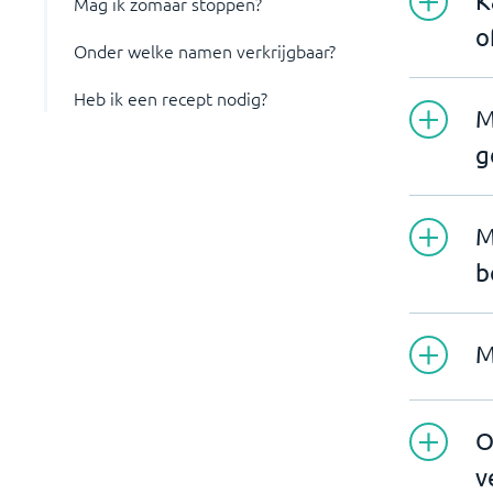
K
Mag ik zomaar stoppen?
o
Onder welke namen verkrijgbaar?
Heb ik een recept nodig?
M
g
M
b
M
O
v