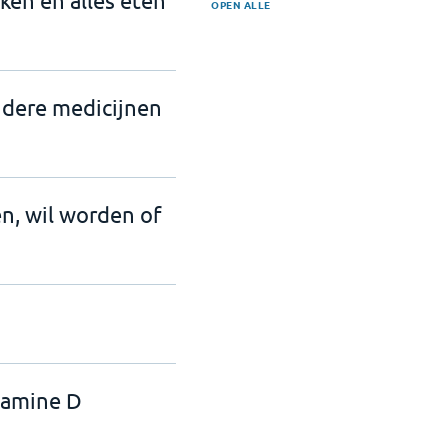
nken en alles eten
OPEN ALLE
ndere medicijnen
en, wil worden of
tamine D