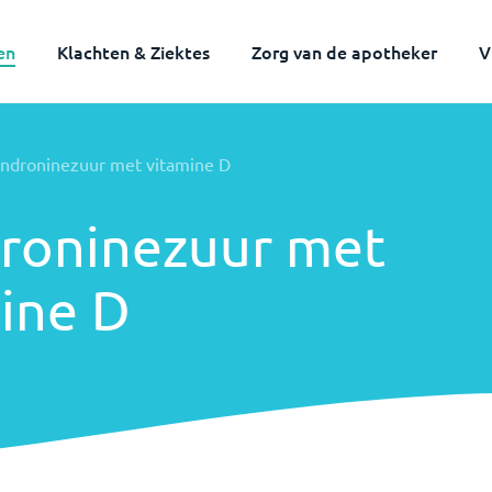
en
Klachten & Ziektes
Zorg van de apotheker
V
endroninezuur met vitamine D
roninezuur met
ine D