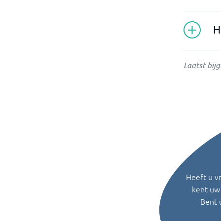
H
Laatst bij
Heeft u v
kent uw 
Bent 