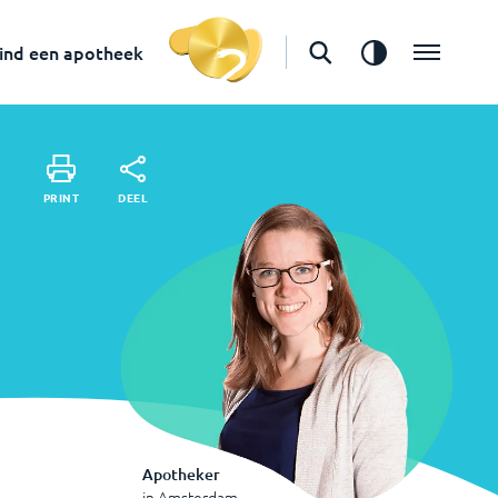
in
Amsterdam
Vind een apotheek
ind een apotheek
DEEL
PRINT
DEEL
PRINT
Apotheker
in
Amsterdam