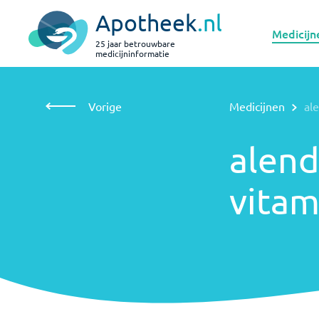
Apotheek
.nl
Medicijn
25 jaar betrouwbare
medicijninformatie
Vorige
Medicijnen
alendroninezuur met vitamine D
alendroninezuur
Vorige
Medicijnen
al
met vitamine D
alend
vitam