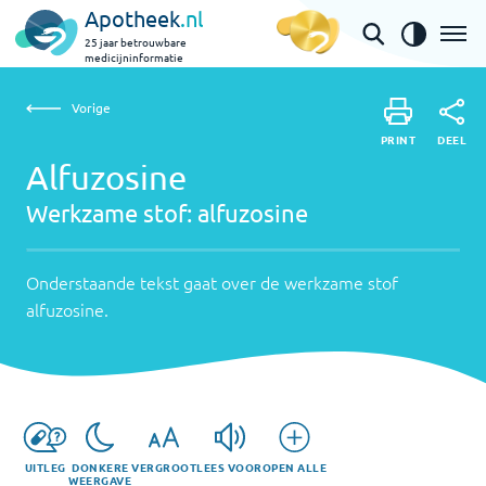
Apotheek
.nl
25 jaar betrouwbare
medicijninformatie
Vorige
Werkzame
Alfuzosine | alfuzosine
Vorige
PRINT
stof:
Onderstaande
DEEL
PRINT
tekst
Alfuzosine
alfuzosine
DEEL
gaat
Werkzame stof:
alfuzosine
over
de
werkzame
Onderstaande tekst gaat over de werkzame stof
stof
alfuzosine
.
alfuzosine
.
UITLEG
DONKERE
VERGROOT
LEES VOOR
OPEN ALLE
WEERGAVE