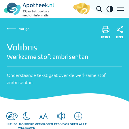
Apotheek
.nl
25 jaar betrouwbare
medicijninformatie
Vorige
Werkzame
Volibris | ambrisentan
Vorige
PRINT
stof:
Onderstaande
DEEL
PRINT
tekst
Volibris
ambrisentan
DEEL
gaat
Werkzame stof:
ambrisentan
over
de
werkzame
Onderstaande tekst gaat over de werkzame stof
stof
ambrisentan
.
ambrisentan
.
UITLEG
DONKERE
VERGROOT
LEES VOOR
OPEN ALLE
WEERGAVE