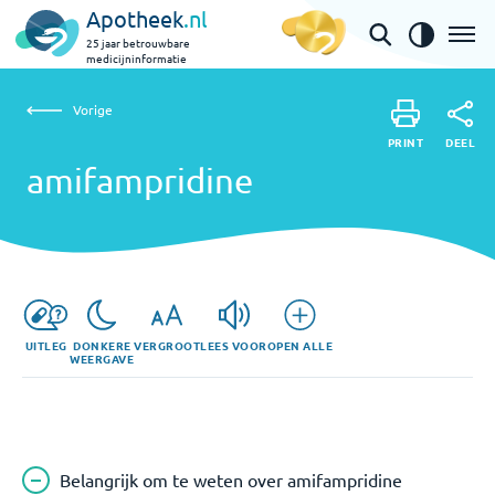
Apotheek
.nl
25 jaar betrouwbare
medicijninformatie
Vorige
amifampridine
Vorige
PRINT
DEEL
PRINT
amifampridine
DEEL
UITLEG
DONKERE
VERGROOT
LEES VOOR
OPEN ALLE
WEERGAVE
Belangrijk om te weten over amifampridine