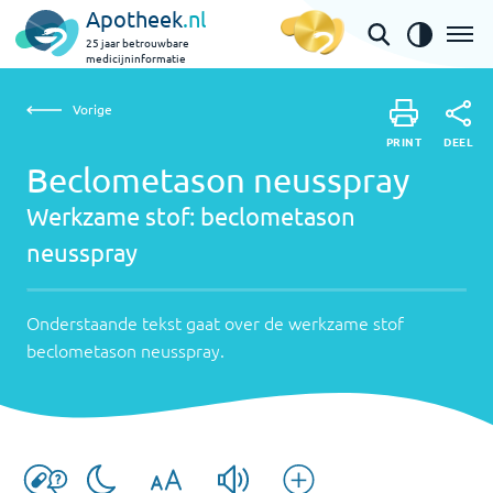
Apotheek
.nl
25 jaar betrouwbare
medicijninformatie
Vorige
We
Beclometason neusspray | beclometason neusspray
Vorige
PRINT
sto
Onde
DEEL
PRINT
teks
Beclometason neusspray
be
DEEL
gaat
Werkzame stof:
beclometason
neu
over
neusspray
de
wer
stof
Onderstaande tekst gaat over de werkzame stof
becl
beclometason neusspray
.
neus