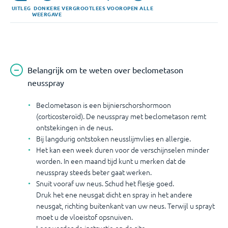
UITLEG
DONKERE
VERGROOT
LEES VOOR
OPEN ALLE
WEERGAVE
Belangrijk om te weten over beclometason
neusspray
Beclometason is een bijnierschorshormoon
(corticosteroïd). De neusspray met beclometason remt
ontstekingen in de neus.
Bij langdurig ontstoken neusslijmvlies en allergie.
Het kan een week duren voor de verschijnselen minder
worden. In een maand tijd kunt u merken dat de
neusspray steeds beter gaat werken.
Snuit vooraf uw neus. Schud het flesje goed.
Druk het ene neusgat dicht en spray in het andere
neusgat, richting buitenkant van uw neus. Terwijl u sprayt
moet u de vloeistof opsnuiven.