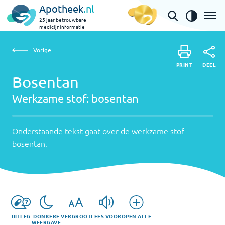
Apotheek
.nl
25 jaar betrouwbare
medicijninformatie
Vorige
Werkzame
Bosentan | bosentan
Vorige
PRINT
stof:
Onderstaande
DEEL
PRINT
tekst
Bosentan
bosentan
DEEL
gaat
Werkzame stof:
bosentan
over
de
werkzame
Onderstaande tekst gaat over de werkzame stof
stof
bosentan
.
bosentan
.
UITLEG
DONKERE
VERGROOT
LEES VOOR
OPEN ALLE
WEERGAVE