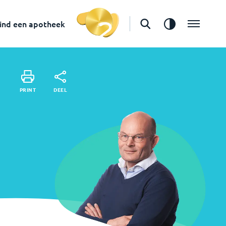
in
Gouda
Vind een apotheek
ind een apotheek
DEEL
PRINT
DEEL
PRINT