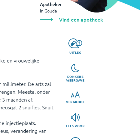
Apotheker
in
Gouda
Vind een apotheek
UITLEG
ke en vrouwelijke
DONKERE
WEERGAVE
 millimeter. De arts zal
brengen. Meestal onder
e 3 maanden af.
VERGROOT
neusgat 2 snuifjes. Snuit
e injectieplaats.
LEES VOOR
neus, verandering van