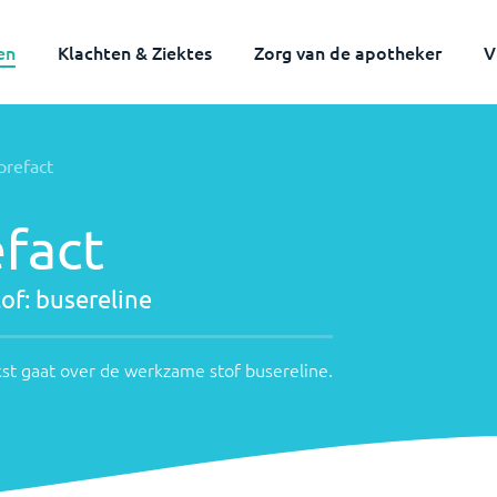
en
Klachten & Ziektes
Zorg van de apotheker
V
prefact
fact
of:
busereline
st gaat over de werkzame stof
busereline
.