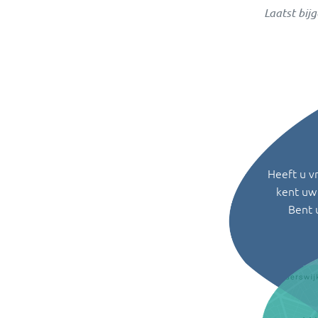
Laatst bij
Heeft u v
kent uw 
Bent 