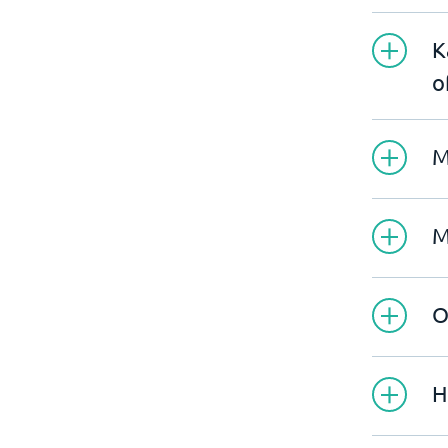
K
o
M
M
O
H