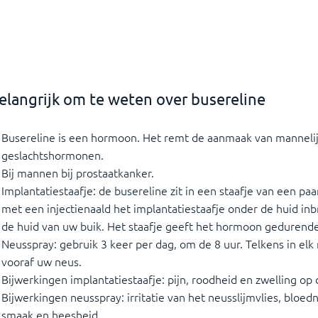
elangrijk om te weten over busereline
Busereline is een hormoon. Het remt de aanmaak van mannelij
geslachtshormonen.
Bij mannen bij prostaatkanker.
Implantatiestaafje: de busereline zit in een staafje van een paar
met een injectienaald het implantatiestaafje onder de huid in
de huid van uw buik. Het staafje geeft het hormoon gedurend
Neusspray: gebruik 3 keer per dag, om de 8 uur. Telkens in elk 
vooraf uw neus.
Bijwerkingen implantatiestaafje: pijn, roodheid en zwelling op d
Bijwerkingen neusspray: irritatie van het neusslijmvlies, bloed
smaak en heesheid.