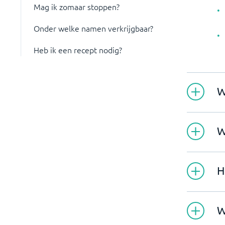
Mag ik zomaar stoppen?
Onder welke namen verkrijgbaar?
Heb ik een recept nodig?
W
W
H
W