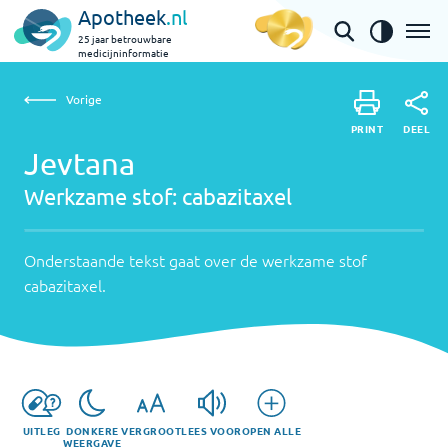
Apotheek
.nl
25 jaar betrouwbare
medicijninformatie
Vorige
Werkzame
Jevtana | cabazitaxel
Vorige
PRINT
stof:
Onderstaande
DEEL
PRINT
tekst
Jevtana
cabazitaxel
DEEL
gaat
Werkzame stof:
cabazitaxel
over
de
werkzame
Onderstaande tekst gaat over de werkzame stof
stof
cabazitaxel
.
cabazitaxel
.
UITLEG
DONKERE
VERGROOT
LEES VOOR
OPEN ALLE
WEERGAVE