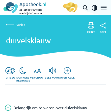
Apotheek
.nl
25 jaar betrouwbare
medicijninformatie
Vorige
duivelsklauw
Vorige
PRINT
DEEL
PRINT
duivelsklauw
DEEL
UITLEG
DONKERE
VERGROOT
LEES VOOR
OPEN ALLE
WEERGAVE
Belangrijk om te weten over duivelsklauw