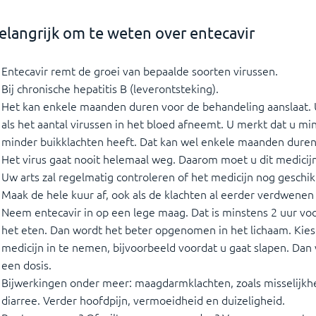
elangrijk om te weten over entecavir
Entecavir remt de groei van bepaalde soorten virussen.
Bij chronische hepatitis B (leverontsteking).
Het kan enkele maanden duren voor de behandeling aanslaat. 
als het aantal virussen in het bloed afneemt. U merkt dat u m
minder buikklachten heeft. Dat kan wel enkele maanden duren
Het virus gaat nooit helemaal weg. Daarom moet u dit medicijn
Uw arts zal regelmatig controleren of het medicijn nog geschikt
Maak de hele kuur af, ook als de klachten al eerder verdwenen 
Neem entecavir in op een lege maag. Dat is minstens 2 uur voo
het eten. Dan wordt het beter opgenomen in het lichaam. Kies 
medicijn in te nemen, bijvoorbeeld voordat u gaat slapen. Dan
een dosis.
Bijwerkingen onder meer: maagdarmklachten, zoals misselijkhei
diarree. Verder hoofdpijn, vermoeidheid en duizeligheid.