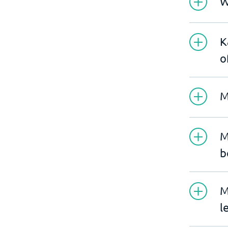
W
K
o
M
M
b
M
l