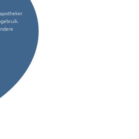
 apotheker
ngebruik.
andere