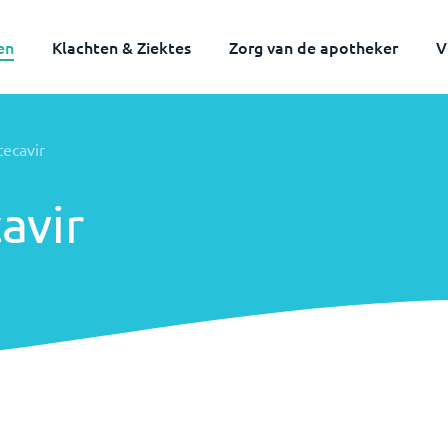
en
Klachten & Ziektes
Zorg van de apotheker
V
tecavir
avir