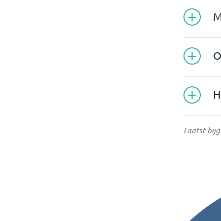
M
O
H
Laatst bij