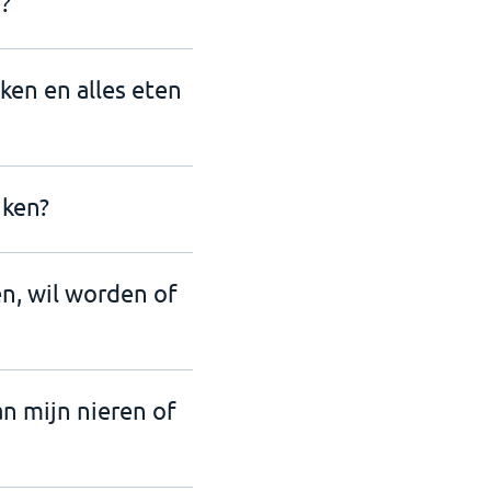
?
nken en alles eten
iken?
en, wil worden of
an mijn nieren of