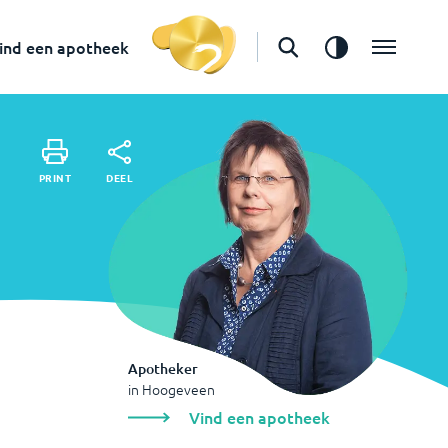
in
Hoogeveen
Vind een apotheek
ind een apotheek
DEEL
PRINT
DEEL
PRINT
Apotheker
in
Hoogeveen
Vind een apotheek