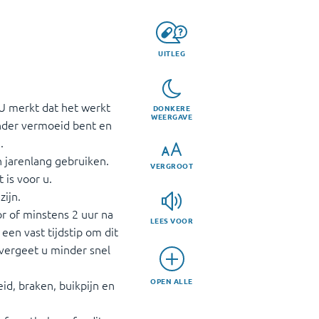
UITLEG
U merkt dat het werkt
DONKERE
WEERGAVE
inder vermoeid bent en
.
 jarenlang gebruiken.
VERGROOT
 is voor u.
zijn.
r of minstens 2 uur na
LEES VOOR
een vast tijdstip om dit
 vergeet u minder snel
OPEN ALLE
d, braken, buikpijn en