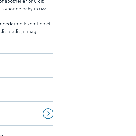
f apotheker of u dit
 is voor de baby in uw
e moedermelk komt en of
 dit medicijn mag