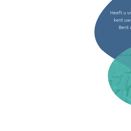
Heeft u v
kent uw 
Bent 