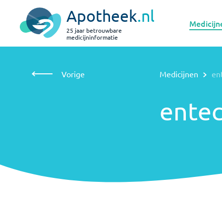
Apotheek
.nl
Medicijn
25 jaar betrouwbare
medicijninformatie
Vorige
Medicijnen
entecavir
Vorige
Medicijnen
en
entecavir
entec