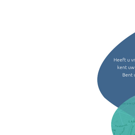
Heeft u v
kent uw 
Bent 