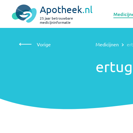
Apotheek
.nl
Medicijn
25 jaar betrouwbare
medicijninformatie
Vorige
Medicijnen
ertugliflozine
Vorige
Medicijnen
ert
ertugliflozine
ertug