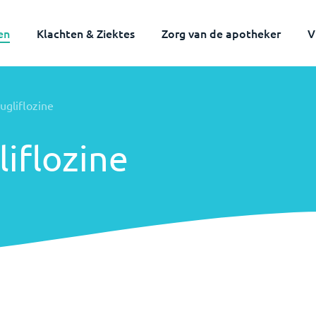
en
Klachten & Ziektes
Zorg van de apotheker
V
ugliflozine
liflozine