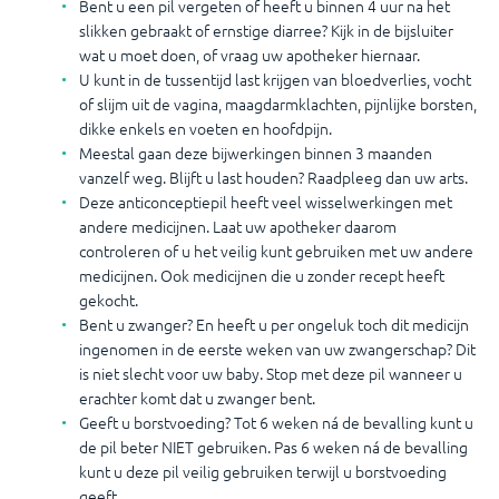
Bent u een pil vergeten of heeft u binnen 4 uur na het
slikken gebraakt of ernstige diarree? Kijk in de bijsluiter
wat u moet doen, of vraag uw apotheker hiernaar.
U kunt in de tussentijd last krijgen van bloedverlies, vocht
of slijm uit de vagina, maagdarmklachten, pijnlijke borsten,
dikke enkels en voeten en hoofdpijn.
Meestal gaan deze bijwerkingen binnen 3 maanden
vanzelf weg. Blijft u last houden? Raadpleeg dan uw arts.
Deze anticonceptiepil heeft veel wisselwerkingen met
andere medicijnen. Laat uw apotheker daarom
controleren of u het veilig kunt gebruiken met uw andere
medicijnen. Ook medicijnen die u zonder recept heeft
gekocht.
Bent u zwanger? En heeft u per ongeluk toch dit medicijn
ingenomen in de eerste weken van uw zwangerschap? Dit
is niet slecht voor uw baby. Stop met deze pil wanneer u
erachter komt dat u zwanger bent.
Geeft u borstvoeding? Tot 6 weken ná de bevalling kunt u
de pil beter NIET gebruiken. Pas 6 weken ná de bevalling
kunt u deze pil veilig gebruiken terwijl u borstvoeding
geeft.