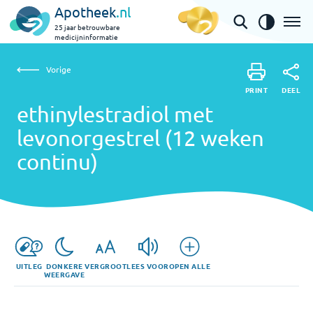
Apotheek
.nl
25 jaar betrouwbare
medicijninformatie
Vorige
ethinylestradiol met levonorgestrel (12 weken continu)
Vorige
PRINT
DEEL
PRINT
ethinylestradiol met
DEEL
levonorgestrel (12 weken
continu)
UITLEG
DONKERE
VERGROOT
LEES VOOR
OPEN ALLE
WEERGAVE