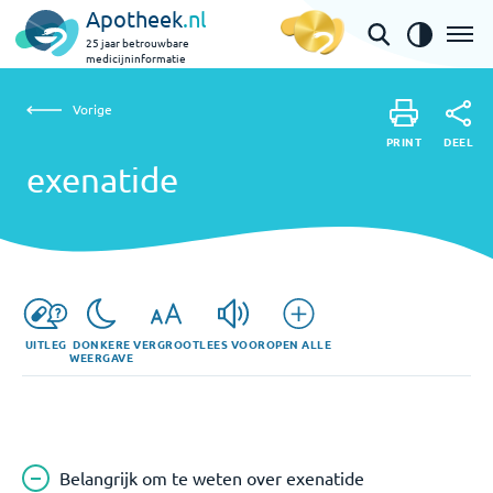
Apotheek
.nl
25 jaar betrouwbare
medicijninformatie
Vorige
exenatide
Vorige
PRINT
DEEL
PRINT
exenatide
DEEL
UITLEG
DONKERE
VERGROOT
LEES VOOR
OPEN ALLE
WEERGAVE
Belangrijk om te weten over exenatide