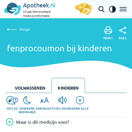
Apotheek
.nl
25 jaar betrouwbare
medicijninformatie
Vorige
fenprocoumon bij kinderen
Vorige
PRINT
DEEL
PRINT
fenprocoumon bij kinderen
DEEL
VOLWASSENEN
KINDEREN
UITLEG
DONKERE
VERGROOT
LEES VOOR
OPEN ALLE
WEERGAVE
Waar is dit medicijn voor?