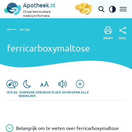
Apotheek
.nl
25 jaar betrouwbare
medicijninformatie
Vorige
ferricarboxymaltose
Vorige
PRINT
DEEL
PRINT
ferricarboxymaltose
DEEL
UITLEG
DONKERE
VERGROOT
LEES VOOR
OPEN ALLE
WEERGAVE
Belangrijk om te weten over ferricarboxymaltose