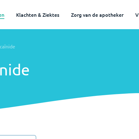
en
Klachten & Ziektes
Zorg van de apotheker
V
Volwassenen
Kinderen
caïnide
ïnide