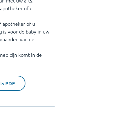
an met uw arts.
 apotheker of u
f apotheker of u
ig is voor de baby in uw
6 maanden van de
 medicijn komt in de
als PDF