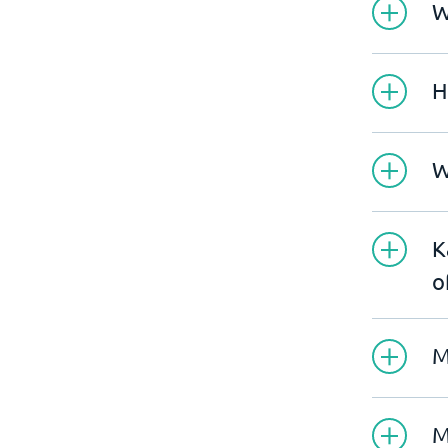
W
H
W
K
o
M
M