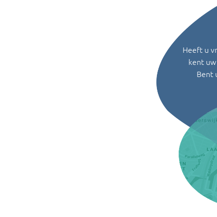
Heeft u v
kent uw 
Bent 