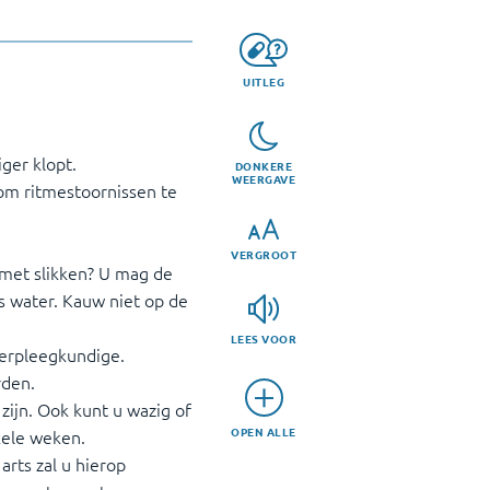
UITLEG
iger klopt.
DONKERE
WEERGAVE
 om ritmestoornissen te
VERGROOT
 met slikken? U mag de
s water. Kauw niet op de
LEES VOOR
f verpleegkundige.
rden.
 zijn. Ook kunt u wazig of
OPEN ALLE
kele weken.
rts zal u hierop