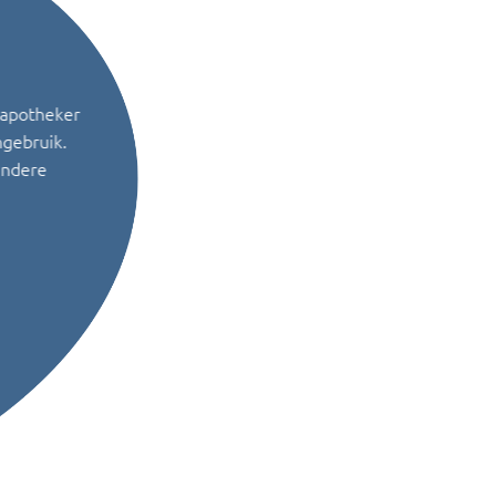
 apotheker
ngebruik.
andere