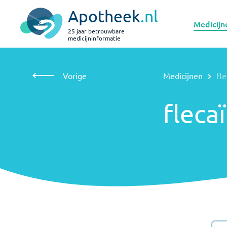
Apotheek
.nl
Medicijn
25 jaar betrouwbare
medicijninformatie
Vorige
Medicijnen
flecaïnide
Vorige
Medicijnen
fle
flecaïnide
fleca