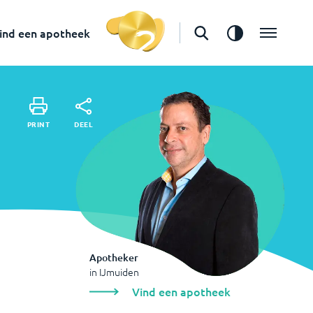
Apotheker
in
IJmuiden
ind een apotheek
Vind een apotheek
DEEL
PRINT
DEEL
PRINT
Apotheker
in
IJmuiden
Vind een apotheek