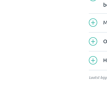
b
M
O
H
Laatst bij