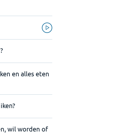
?
nken en alles eten
iken?
en, wil worden of