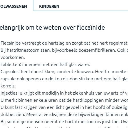
VOLWASSENEN
KINDEREN
elangrijk om te weten over flecaïnide
Flecaïnide vertraagt de hartslag en zorgt dat het hart regelmat
Bij hartritmestoornissen, bijvoorbeeld boezemfibrilleren. Ook
voorkomen.
Tabletten: innemen met een half glas water.
Capsules: heel doorslikken, zonder te kauwen. Heeft u moeite
capsule ook openen en de korrels doorslikken met een half gla
korrels.
Injecties: u krijgt dit medicijn in het ziekenhuis van uw arts o
U merkt binnen enkele uren dat de hartkloppingen minder wo
U kunt last krijgen van een licht gevoel in het hoofd of duizelig
dubbel zien. Meestal verdwijnen deze bijwerkingen binnen en
Bij sommige mensen neemt de hartritmestoornis juist toe. Uw a