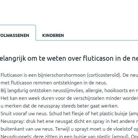
VOLWASSENEN
KINDEREN
elangrijk om te weten over fluticason in de n
Fluticason is een bijnierschorshormoon (corticosteroïd). De ne
met fluticason remmen ontstekingen in de neus.
Bij langdurig ontstoken neusslijmvlies, allergie, hooikoorts en
Het kan een week duren voor de verschijnselen minder worden.
u merken dat de neusspray steeds beter gaat werken.
Snuit vooraf uw neus. Schud het flesje of het plastic buisje (am
Neusspray: druk het ene neusgat dicht en spray in het andere n
buitenkant van uw neus. Terwijl u sprayt moet u de vloeistof o
Neusdruppels: deze zitten in een buisje van plastic (ampul). O