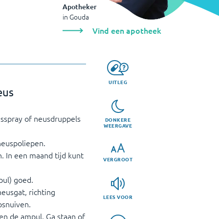
Apotheker
in
Gouda
Vind een apotheek
UITLEG
eus
usspray of neusdruppels
DONKERE
WEERGAVE
 neuspoliepen.
 In een maand tijd kunt
VERGROOT
pul) goed.
eusgat, richting
LEES VOOR
psnuiven.
pen de ampul. Ga staan of