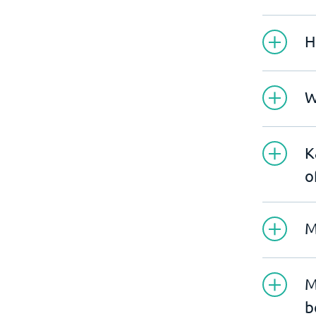
H
W
K
o
M
M
b