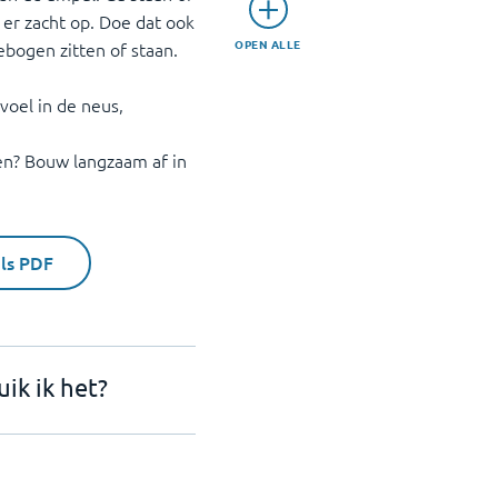
 er zacht op. Doe dat ook
OPEN ALLE
ebogen zitten of staan.
voel in de neus,
en? Bouw langzaam af in
als PDF
ik ik het?