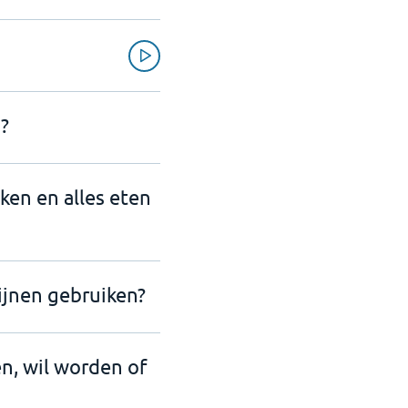
?
nken en alles eten
ijnen gebruiken?
en, wil worden of