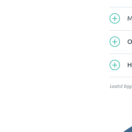
M
O
H
Laatst bij