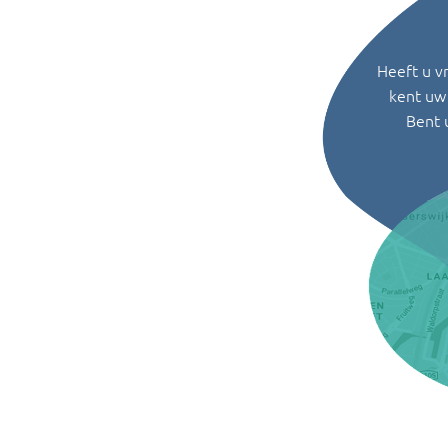
Heeft u v
kent uw 
Bent 