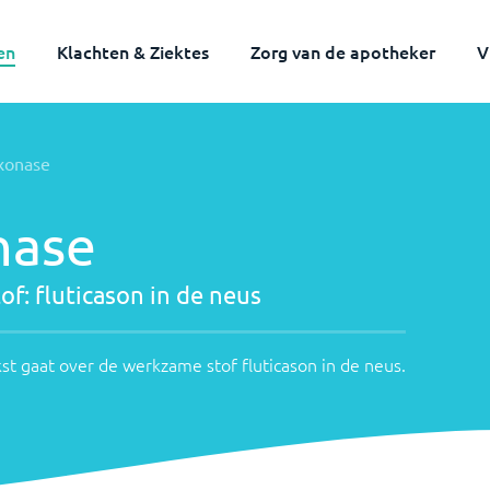
en
Klachten & Ziektes
Zorg van de apotheker
V
e
Volwassenen
Kinderen
ixonase
de
n
nase
of:
fluticason in de neus
st gaat over de werkzame stof
fluticason in de neus
.