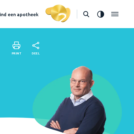
Apotheker
in
Gouda
ind een apotheek
Vind een apotheek
DEEL
PRINT
DEEL
PRINT