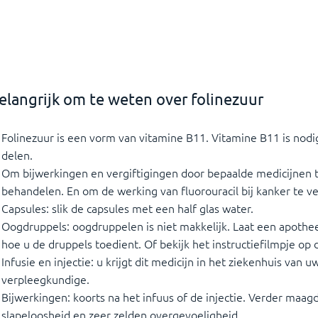
elangrijk om te weten over folinezuur
Folinezuur is een vorm van vitamine B11. Vitamine B11 is nodig
delen.
Om bijwerkingen en vergiftigingen door bepaalde medicijnen 
behandelen. En om de werking van fluorouracil bij kanker te ve
Capsules: slik de capsules met een half glas water.
Oogdruppels: oogdruppelen is niet makkelijk. Laat een apot
hoe u de druppels toedient. Of bekijk het instructiefilmpje op 
Infusie en injectie: u krijgt dit medicijn in het ziekenhuis van uw
verpleegkundige.
Bijwerkingen: koorts na het infuus of de injectie. Verder maa
slapeloosheid en zeer zelden overgevoeligheid.