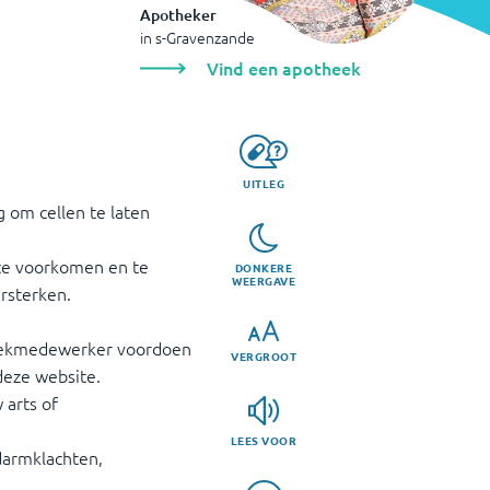
Apotheker
in
s-Gravenzande
Vind een apotheek
UITLEG
 om cellen te laten
te voorkomen en te
DONKERE
WEERGAVE
rsterken.
heekmedewerker voordoen
VERGROOT
deze website.
 arts of
LEES VOOR
gdarmklachten,