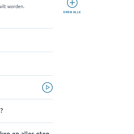
wilt worden.
OPEN ALLE
?
nken en alles eten