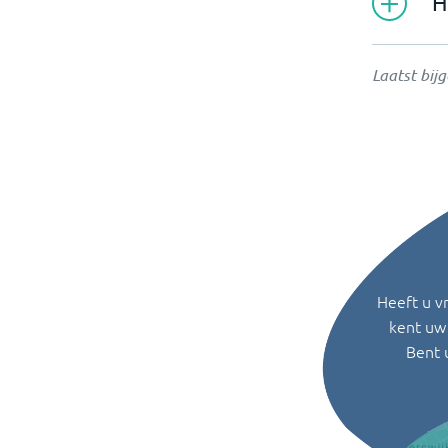
H
Laatst bij
Heeft u v
kent uw 
Bent 