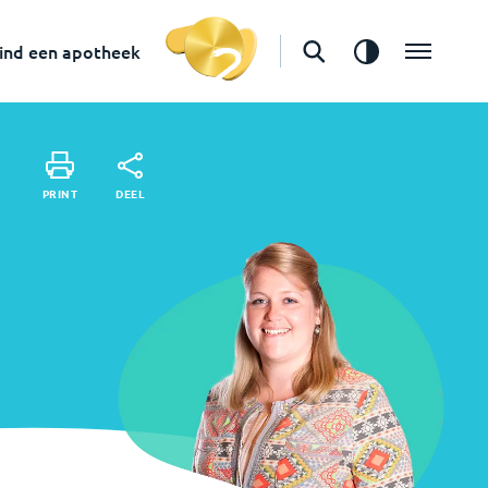
in
s-Gravenzande
Vind een apotheek
ind een apotheek
DEEL
PRINT
DEEL
PRINT