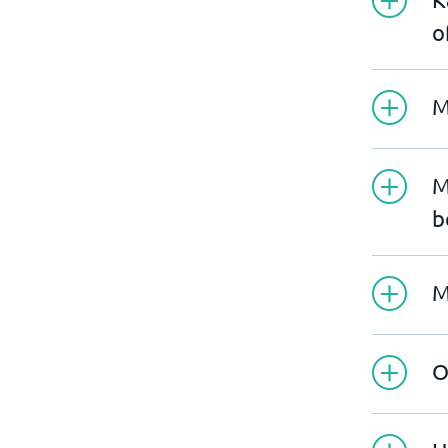
o
M
M
b
M
O