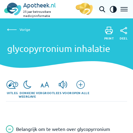
Apotheek
.nl
25 jaar betrouwbare
medicijninformatie
Vorige
glycopyrronium inhalatie
Vorige
PRINT
DEEL
PRINT
glycopyrronium inhalatie
DEEL
UITLEG
DONKERE
VERGROOT
LEES VOOR
OPEN ALLE
WEERGAVE
Belangrijk om te weten over glycopyrronium