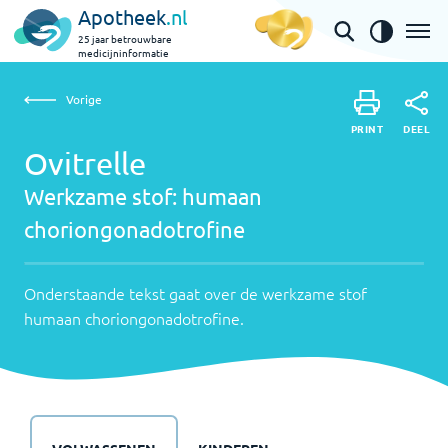
Apotheek
.nl
25 jaar betrouwbare
medicijninformatie
Vorige
Werkzame
Ovitrelle | humaan choriongonadotrofine
Vorige
PRINT
stof:
Onderstaande
DEEL
PRINT
tekst
Ovitrelle
humaan
DEEL
gaat
Werkzame stof:
humaan
choriongo
over
choriongonadotrofine
de
werkzame
stof
Onderstaande tekst gaat over de werkzame stof
humaan
humaan choriongonadotrofine
.
choriongonadot