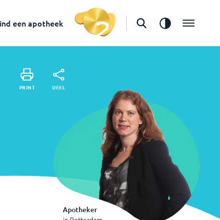
in
Rotterdam
Vind een apotheek
ind een apotheek
DEEL
PRINT
DEEL
PRINT
Apotheker
in
Rotterdam