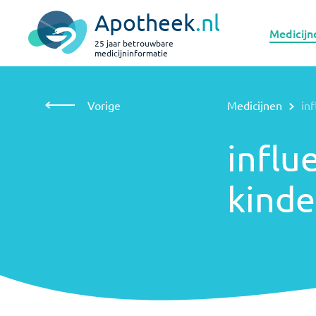
Apotheek
.nl
Medicijn
25 jaar betrouwbare
medicijninformatie
Vorige
Medicijnen
influenzavaccin bij kinderen
influenzavaccin
Vorige
Medicijnen
in
bij kinderen
influ
kinde