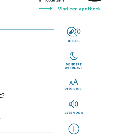
Vind een apotheek
UITLEG
DONKERE
WEERGAVE
VERGROOT
t?
LEES VOOR
?