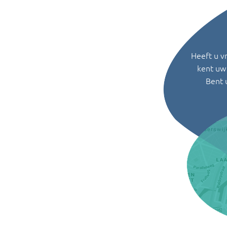
Heeft u v
kent uw 
Bent 