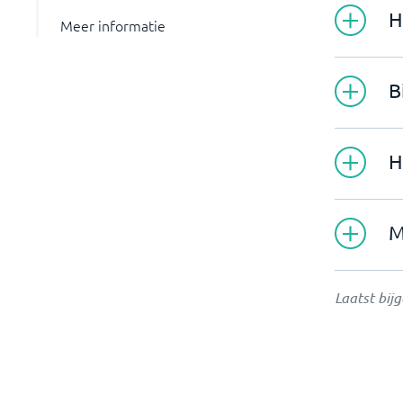
H
Meer informatie
B
H
M
Laatst bij