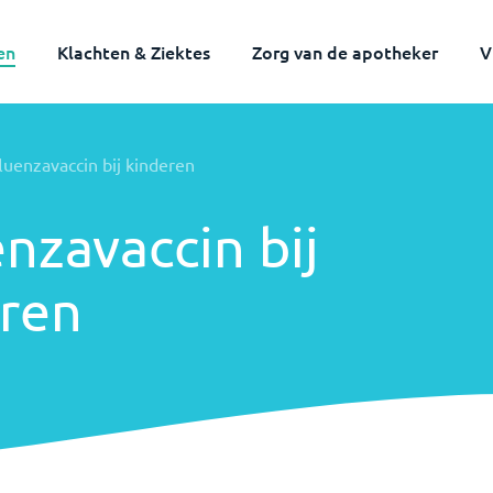
en
Klachten & Ziektes
Zorg van de apotheker
V
Volwassenen
Kinderen
fluenzavaccin bij kinderen
enzavaccin bij
ren