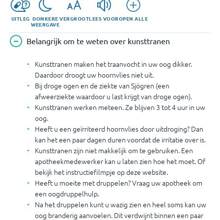
UITLEG
DONKERE
VERGROOT
LEES VOOR
OPEN ALLE
WEERGAVE
Belangrijk om te weten over kunsttranen
Kunsttranen maken het traanvocht in uw oog dikker.
Daardoor droogt uw hoornvlies niet uit.
Bij droge ogen en de ziekte van Sjögren (een
afweerziekte waardoor u last krijgt van droge ogen).
Kunsttranen werken meteen. Ze blijven 3 tot 4 uur in uw
oog.
Heeft u een geïrriteerd hoornvlies door uitdroging? Dan
kan het een paar dagen duren voordat de irritatie over is.
Kunsttranen zijn niet makkelijk om te gebruiken. Een
apotheekmedewerker kan u laten zien hoe het moet. Of
bekijk het instructiefilmpje op deze website.
Heeft u moeite met druppelen? Vraag uw apotheek om
een oogdruppelhulp.
Na het druppelen kunt u wazig zien en heel soms kan uw
oog branderig aanvoelen. Dit verdwijnt binnen een paar