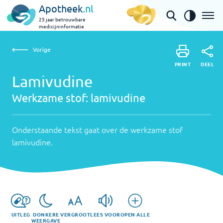
Apotheek
.nl
25 jaar betrouwbare
medicijninformatie
Vorige
Werkzame
Lamivudine | lamivudine
Vorige
PRINT
stof:
Onderstaande
DEEL
PRINT
tekst
Lamivudine
lamivudine
DEEL
gaat
Werkzame stof:
lamivudine
over
de
werkzame
Onderstaande tekst gaat over de werkzame stof
stof
lamivudine
.
lamivudine
.
UITLEG
DONKERE
VERGROOT
LEES VOOR
OPEN ALLE
WEERGAVE