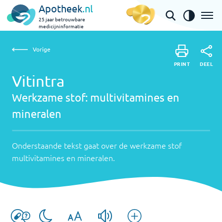
Apotheek
.nl
25 jaar betrouwbare
medicijninformatie
Vorige
Werkzame
Vitintra | multivitamines en mineralen
Vorige
PRINT
stof:
Onderstaande
DEEL
PRINT
tekst
Vitintra
multivitamin
DEEL
gaat
Werkzame stof:
multivitamines en
en
over
mineralen
mineralen
de
werkzame
stof
Onderstaande tekst gaat over de werkzame stof
multivitamines
multivitamines en mineralen
.
en
mineralen
.