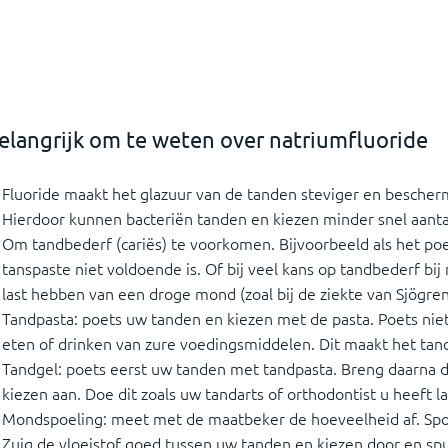
elangrijk om te weten over natriumfluoride
Fluoride maakt het glazuur van de tanden steviger en bescherm
Hierdoor kunnen bacteriën tanden en kiezen minder snel aanta
Om tandbederf (cariës) te voorkomen. Bijvoorbeeld als het p
tanspaste niet voldoende is. Of bij veel kans op tandbederf bi
last hebben van een droge mond (zoal bij de ziekte van Sjögren
Tandpasta: poets uw tanden en kiezen met de pasta. Poets niet
eten of drinken van zure voedingsmiddelen. Dit maakt het tan
Tandgel: poets eerst uw tanden met tandpasta. Breng daarna 
kiezen aan. Doe dit zoals uw tandarts of orthodontist u heeft la
Mondspoeling: meet met de maatbeker de hoeveelheid af. Sp
Zuig de vloeistof goed tussen uw tanden en kiezen door en spuu