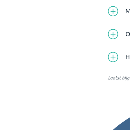
M
O
H
Laatst bij