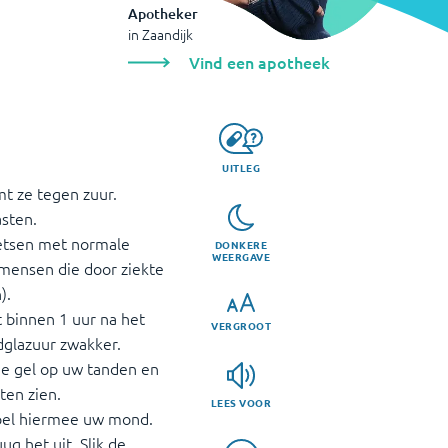
Apotheker
in
Zaandijk
Vind een apotheek
UITLEG
t ze tegen zuur.
sten.
oetsen met normale
DONKERE
WEERGAVE
j mensen die door ziekte
).
 binnen 1 uur na het
VERGROOT
dglazuur zwakker.
de gel op uw tanden en
ten zien.
LEES VOOR
oel hiermee uw mond.
g het uit. Slik de