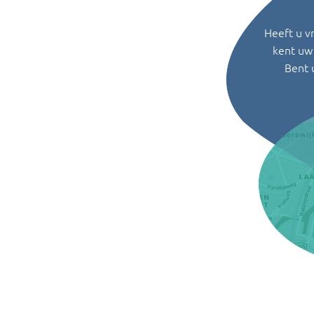
Heeft u v
kent uw 
Bent 