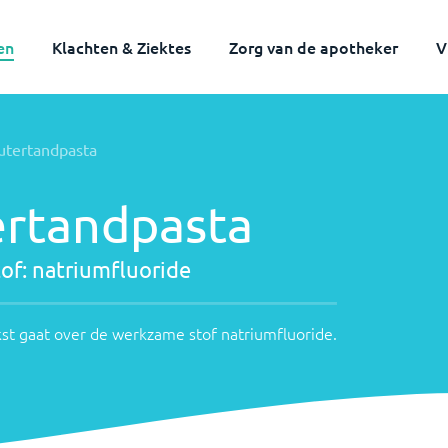
en
Klachten & Ziektes
Zorg van de apotheker
V
ame
utertandpasta
aande
mfluoride
ertandpasta
of:
natriumfluoride
e
st gaat over de werkzame stof
natriumfluoride
.
luoride
.