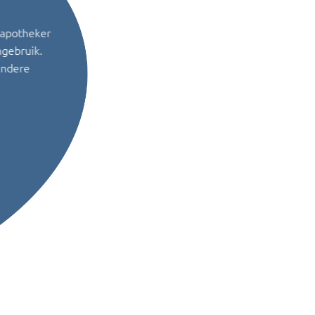
 apotheker
ngebruik.
andere