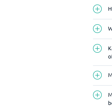
H
W
K
o
M
M
b