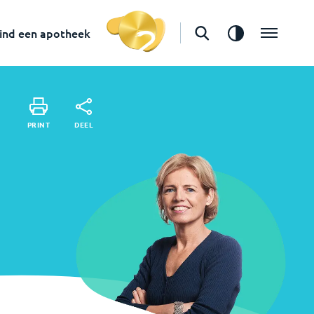
in
Zaandijk
Vind een apotheek
ind een apotheek
DEEL
PRINT
DEEL
PRINT