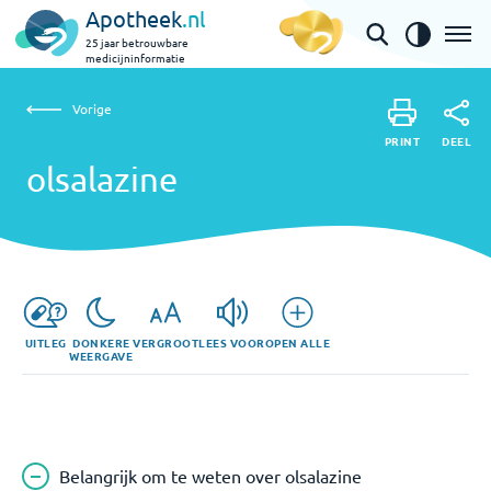
Apotheek
.nl
25 jaar betrouwbare
medicijninformatie
Vorige
olsalazine
Vorige
PRINT
DEEL
PRINT
olsalazine
DEEL
UITLEG
DONKERE
VERGROOT
LEES VOOR
OPEN ALLE
WEERGAVE
Belangrijk om te weten over olsalazine