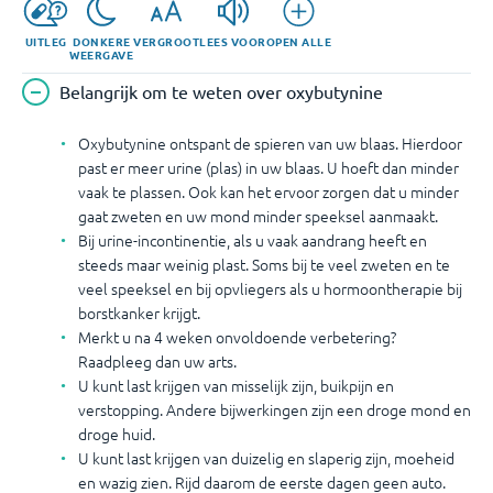
UITLEG
DONKERE
VERGROOT
LEES VOOR
OPEN ALLE
WEERGAVE
Belangrijk om te weten over oxybutynine
Oxybutynine ontspant de spieren van uw blaas. Hierdoor
past er meer urine (plas) in uw blaas. U hoeft dan minder
vaak te plassen. Ook kan het ervoor zorgen dat u minder
gaat zweten en uw mond minder speeksel aanmaakt.
Bij urine-incontinentie, als u vaak aandrang heeft en
steeds maar weinig plast. Soms bij te veel zweten en te
veel speeksel en bij opvliegers als u hormoontherapie bij
borstkanker krijgt.
Merkt u na 4 weken onvoldoende verbetering?
Raadpleeg dan uw arts.
U kunt last krijgen van misselijk zijn, buikpijn en
verstopping. Andere bijwerkingen zijn een droge mond en
droge huid.
U kunt last krijgen van duizelig en slaperig zijn, moeheid
en wazig zien. Rijd daarom de eerste dagen geen auto.