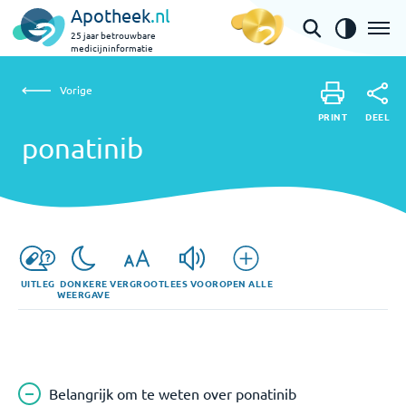
Apotheek
.nl
25 jaar betrouwbare
medicijninformatie
Vorige
ponatinib
Vorige
PRINT
DEEL
PRINT
ponatinib
DEEL
UITLEG
DONKERE
VERGROOT
LEES VOOR
OPEN ALLE
WEERGAVE
Belangrijk om te weten over ponatinib