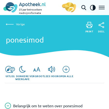
Apotheek
.nl
25 jaar betrouwbare
medicijninformatie
Vorige
ponesimod
Vorige
PRINT
DEEL
PRINT
ponesimod
DEEL
UITLEG
DONKERE
VERGROOT
LEES VOOR
OPEN ALLE
WEERGAVE
Belangrijk om te weten over ponesimod