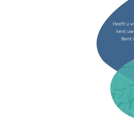
Heeft u v
kent uw 
Bent 