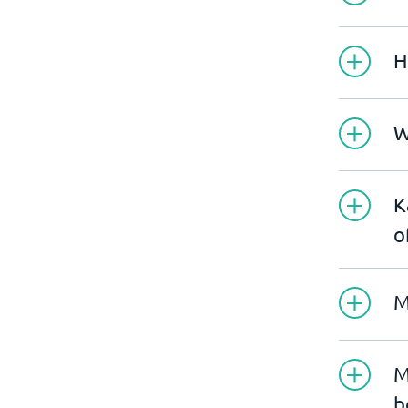
H
W
K
o
M
M
b