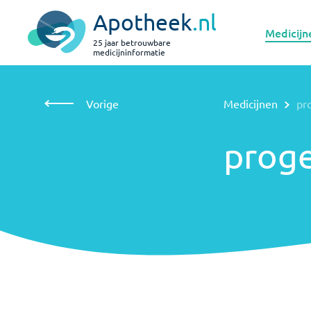
Apotheek
.nl
Medicijn
25 jaar betrouwbare
medicijninformatie
Vorige
Medicijnen
progesteron
Vorige
Medicijnen
pr
progesteron
prog