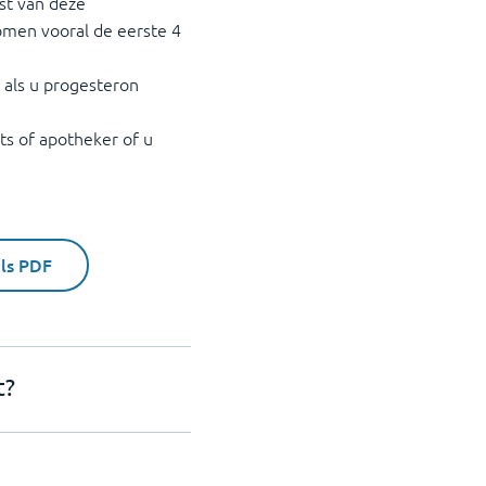
ast van deze
omen vooral de eerste 4
l als u progesteron
s of apotheker of u
als PDF
t?