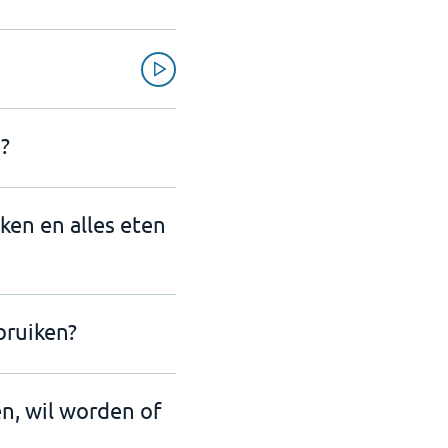
?
nken en alles eten
bruiken?
en, wil worden of