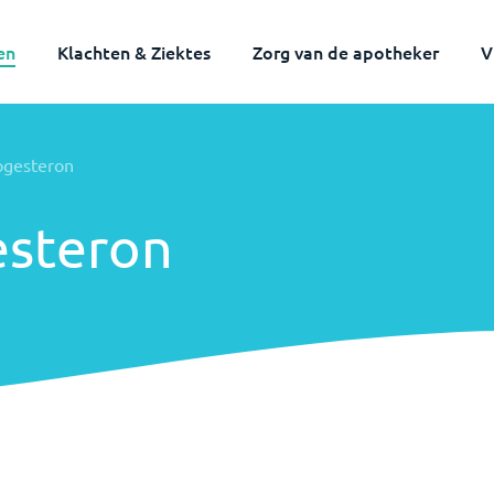
en
Klachten & Ziektes
Zorg van de apotheker
V
ogesteron
esteron