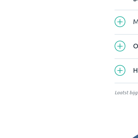
M
O
H
Laatst bij