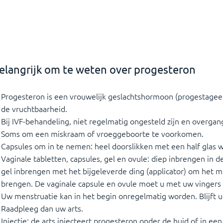
elangrijk om te weten over progesteron
Progesteron is een vrouwelijk geslachtshormoon (progestageen)
de vruchtbaarheid.
Bij IVF-behandeling, niet regelmatig ongesteld zijn en overgan
Soms om een miskraam of vroeggeboorte te voorkomen.
Capsules om in te nemen: heel doorslikken met een half glas w
Vaginale tabletten, capsules, gel en ovule: diep inbrengen in d
gel inbrengen met het bijgeleverde ding (applicator) om het med
brengen. De vaginale capsule en ovule moet u met uw vingers 
Uw menstruatie kan in het begin onregelmatig worden. Blijft u
Raadpleeg dan uw arts.
Injectie: de arts injecteert progesteron onder de huid of in een