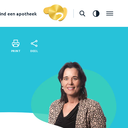
in
Brummen
Vind een apotheek
ind een apotheek
DEEL
PRINT
DEEL
PRINT