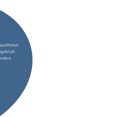
 apotheker
ngebruik.
andere