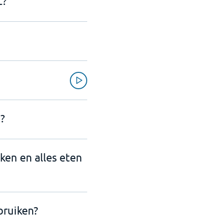
t?
?
nken en alles eten
bruiken?