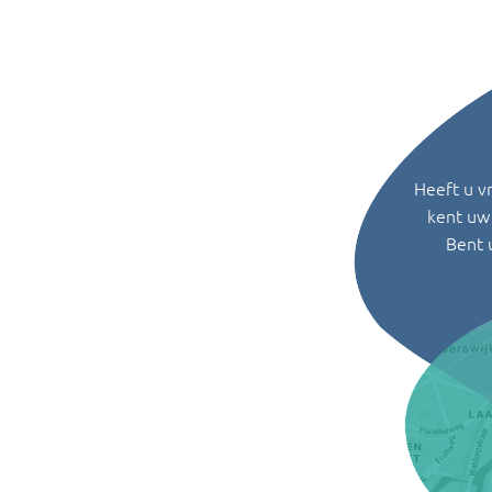
Heeft u v
kent uw 
Bent 