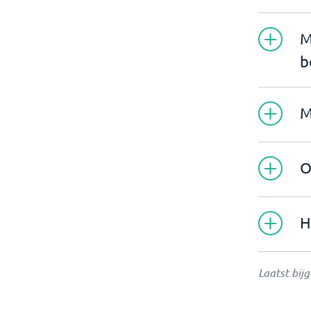
M
b
M
O
H
Laatst bij