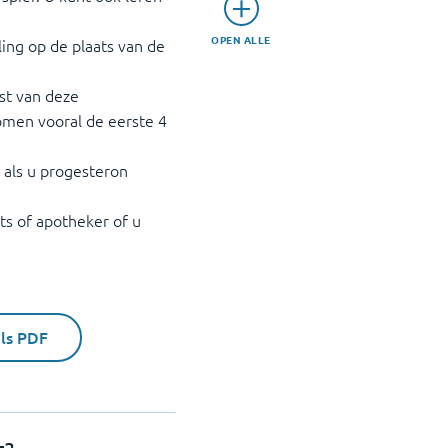
OPEN ALLE
elling op de plaats van de
ast van deze
omen vooral de eerste 4
l als u progesteron
s of apotheker of u
als PDF