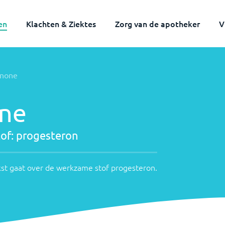
en
Klachten & Ziektes
Zorg van de apotheker
V
inone
one
of:
progesteron
st gaat over de werkzame stof
progesteron
.