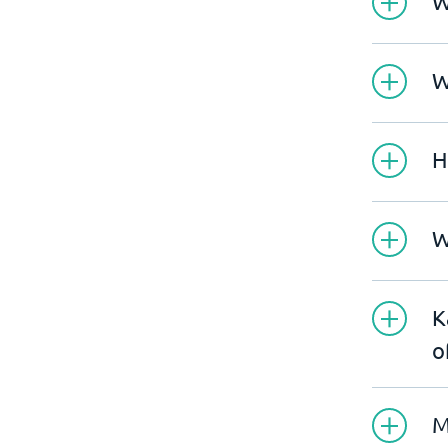
W
W
H
W
K
o
M