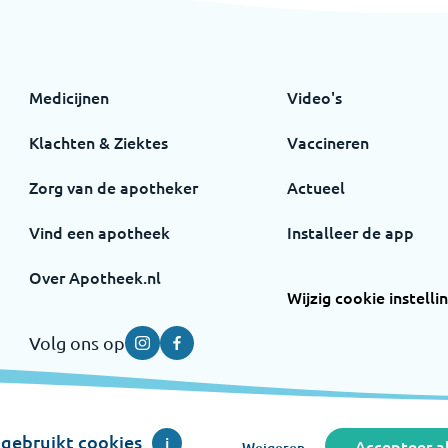
Medicijnen
Video's
Klachten & Ziektes
Vaccineren
Zorg van de apotheker
Actueel
Vind een apotheek
Installeer de app
Over Apotheek.nl
Wijzig cookie instelli
Volg ons op
Instagram
Facebook
gebruikt cookies
i
Accepteer al
Weigeren