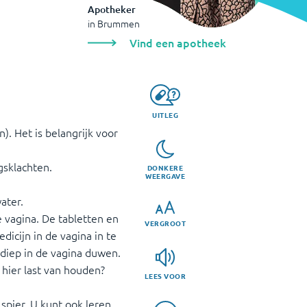
Apotheker
in
Brummen
Vind een apotheek
UITLEG
. Het is belangrijk voor
gsklachten.
DONKERE
WEERGAVE
ater.
e vagina. De tabletten en
VERGROOT
icijn in de vagina in te
diep in de vagina duwen.
 hier last van houden?
LEES VOOR
 spier. U kunt ook leren