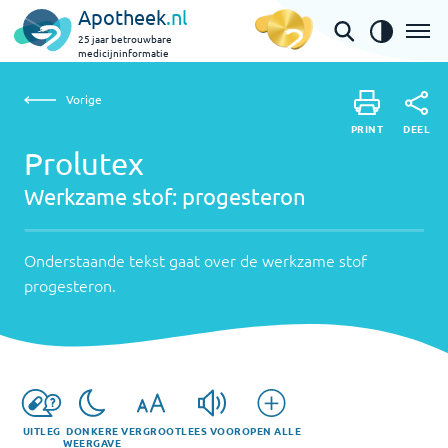
Apotheek
.nl
25 jaar betrouwbare
medicijninformatie
Vorige
Werkzame
Prolutex | progesteron
Vorige
PRINT
stof:
Onderstaande
DEEL
PRINT
tekst
Prolutex
progesteron
DEEL
gaat
Werkzame stof:
progesteron
over
de
werkzame
Onderstaande tekst gaat over de werkzame stof
stof
progesteron
.
progesteron
.
UITLEG
DONKERE
VERGROOT
LEES VOOR
OPEN ALLE
WEERGAVE